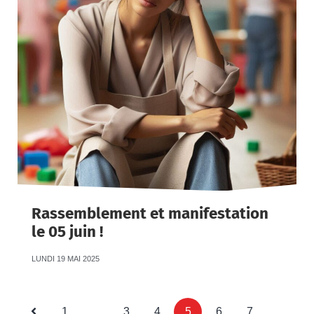
Rassemblement et manifestation
le 05 juin !
LUNDI 19 MAI 2025
1
…
3
4
5
6
7
…